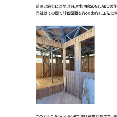
計画と施工には地球倫理体現館SDGsLABO
弊社はその間で計画図面をWoodsWall工法
このように、WoodsWall工法は簡単な施工で