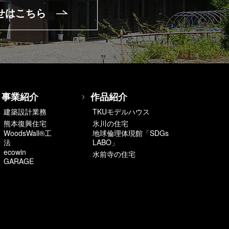
せはこちら
事業紹介
作品紹介
建築設計業務
TKUモデルハウス
熊本復興住宅
氷川の住宅
WoodsWall®工
地球倫理体現館「SDGs
法
LABO」
ecowin
水前寺の住宅
GARAGE