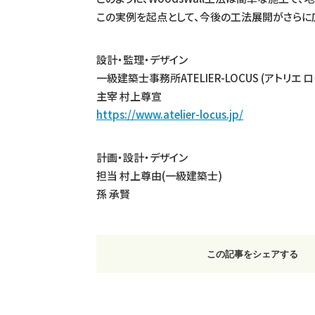
この実例を起点として、今後の工法展開がさらに
設計・監理・デザイン
一級建築士事務所ATELIER-LOCUS (アトリエ ロ
主宰 村上尊宣
https://www.atelier-locus.jp/
計画・設計・デザイン
担当 村上尊由(一級建築士)
孫 承賢
この記事をシェアする